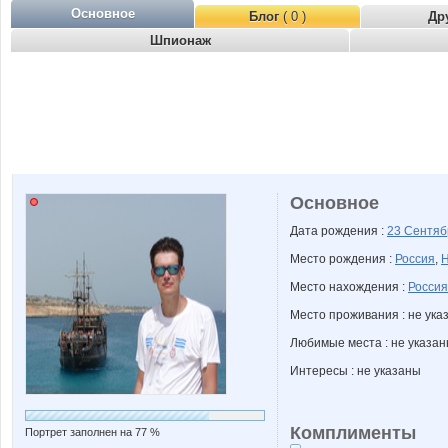
Основное
Блог
( 0 )
Др
Шпионаж
Основное
Дата рождения :
23 Сентя
Место рождения :
Россия
,
Н
Место нахождения :
Россия
Место проживания : не ука
Любимые места : не указа
Интересы : не указаны
Комплименты
Портрет заполнен на 77 %